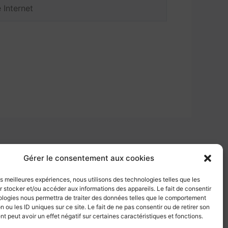
net
Gérer le consentement aux cookies
les meilleures expériences, nous utilisons des technologies telles que les
 stocker et/ou accéder aux informations des appareils. Le fait de consentir
ologies nous permettra de traiter des données telles que le comportement
Mentions légales
n ou les ID uniques sur ce site. Le fait de ne pas consentir ou de retirer son
 peut avoir un effet négatif sur certaines caractéristiques et fonctions.
Politiques de cookies