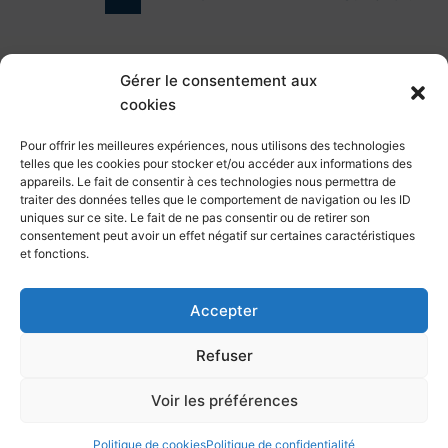
Gérer le consentement aux
cookies
Pour offrir les meilleures expériences, nous utilisons des technologies
telles que les cookies pour stocker et/ou accéder aux informations des
appareils. Le fait de consentir à ces technologies nous permettra de
traiter des données telles que le comportement de navigation ou les ID
CLIMATGO
uniques sur ce site. Le fait de ne pas consentir ou de retirer son
consentement peut avoir un effet négatif sur certaines caractéristiques
45 Allée du Mens, 69100 Villeurbanne
et fonctions.
contact@climatgo.fr
04.51.08.89.88
Accepter
Mentions légales
Refuser
Politiques de cookies
Politiques de confidentialités
Voir les préférences
Politique de cookies
Politique de confidentialité