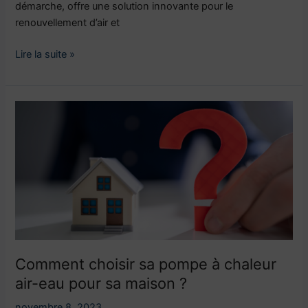
démarche, offre une solution innovante pour le
renouvellement d’air et
Lire la suite »
Comment
choisir
sa
pompe
à
chaleur
air-
eau
pour
sa
Comment choisir sa pompe à chaleur
maison
air-eau pour sa maison ?
?
novembre 8, 2023