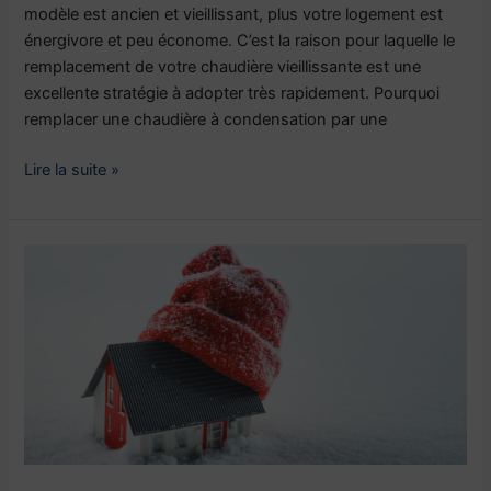
modèle est ancien et vieillissant, plus votre logement est
énergivore et peu économe. C’est la raison pour laquelle le
remplacement de votre chaudière vieillissante est une
excellente stratégie à adopter très rapidement. Pourquoi
remplacer une chaudière à condensation par une
Lire la suite »
L’isolation
des
murs
par
l’extérieur
pour
votre
maison