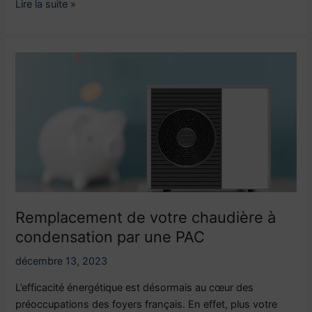
Lire la suite »
Remplacement
de
votre
chaudière
à
condensation
par
une
PAC
Remplacement de votre chaudière à
condensation par une PAC
décembre 13, 2023
L’efficacité énergétique est désormais au cœur des
préoccupations des foyers français. En effet, plus votre