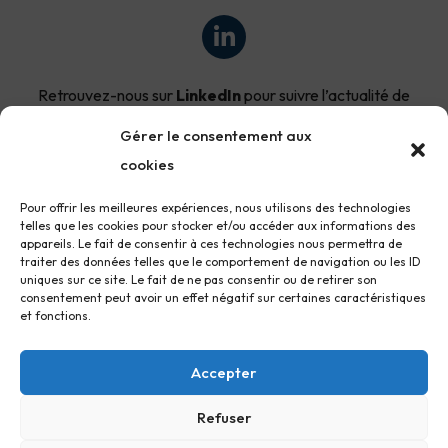
Retrouvez-nous sur
LinkedIn
pour suivre l’actualité de
notre entreprise.
Gérer le consentement aux
cookies
Pour offrir les meilleures expériences, nous utilisons des technologies
telles que les cookies pour stocker et/ou accéder aux informations des
appareils. Le fait de consentir à ces technologies nous permettra de
CLIMATGO
traiter des données telles que le comportement de navigation ou les ID
45 Allée du Mens, 69100 Villeurbanne
uniques sur ce site. Le fait de ne pas consentir ou de retirer son
consentement peut avoir un effet négatif sur certaines caractéristiques
contact@climatgo.fr
et fonctions.
04.51.08.89.88
Accepter
Mentions légales
Refuser
Politiques de cookies