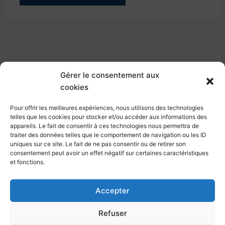
Gérer le consentement aux
cookies
Pour offrir les meilleures expériences, nous utilisons des technologies
telles que les cookies pour stocker et/ou accéder aux informations des
appareils. Le fait de consentir à ces technologies nous permettra de
traiter des données telles que le comportement de navigation ou les ID
CLIMATGO
uniques sur ce site. Le fait de ne pas consentir ou de retirer son
consentement peut avoir un effet négatif sur certaines caractéristiques
45 Allée du Mens, 69100 Villeurbanne
et fonctions.
contact@climatgo.fr
04.51.08.89.88
Accepter
Mentions légales
Refuser
Politiques de cookies