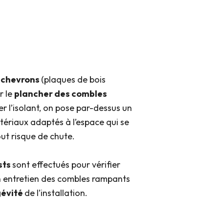
s
chevrons
(plaques de bois
r le
plancher des combles
er l’isolant, on pose par-dessus un
ériaux adaptés à l’espace qui se
tout risque de chute.
sts
sont effectués pour vérifier
bon entretien des combles rampants
gévité
de l’installation.