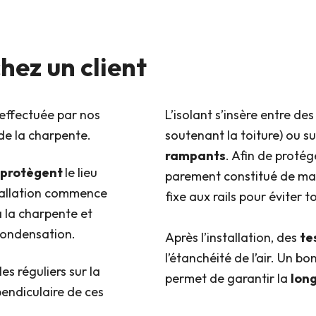
hez un client
 effectuée par nos
L’isolant s’insère entre de
de la charpente.
soutenant la toiture) ou su
rampants
. Afin de protég
protègent
le lieu
parement constitué de mat
stallation commence
fixe aux rails pour éviter 
e à la charpente et
condensation.
Après l’installation, des
te
l’étanchéité de l’air. Un 
es réguliers sur la
permet de garantir la
lon
pendiculaire de ces