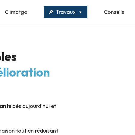
Climatgo
Travaux
Conseils
les
lioration
pants
dès aujourd’hui et
maison tout en réduisant