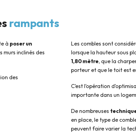
es
rampants
te à
poser un
Les combles sont considé
s murs inclinés des
lorsque la hauteur sous pl
1,80 mètre
, que la charpe
porteur et que le toit est 
C’est l’opération d’optimis
importante dans un logem
De nombreuses
techniqu
en place, le type de comble
peuvent faire varier la tec