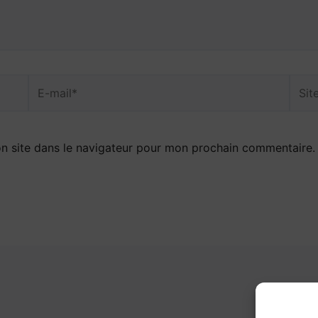
E-
Site
mail*
Inter
n site dans le navigateur pour mon prochain commentaire.